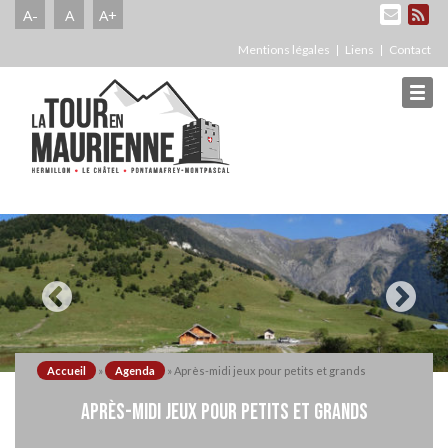
A-
A
A+
Mentions légales
Liens
Contact
Accueil
»
Agenda
»
Après-midi jeux pour petits et grands
APRÈS-MIDI JEUX POUR PETITS ET GRANDS