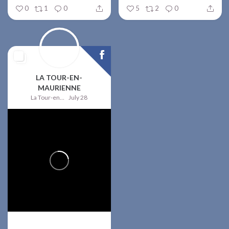
0
1
0
5
2
0
LA TOUR-EN-
MAURIENNE
La Tour-en-Maurienne
July 28