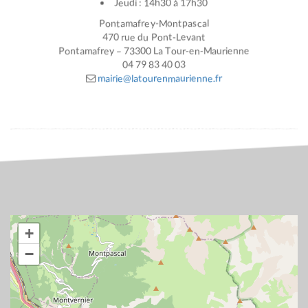
Jeudi : 14h30 à 17h30
Pontamafrey-Montpascal
470 rue du Pont-Levant
Pontamafrey – 73300 La Tour-en-Maurienne
04 79 83 40 03
mairie@latourenmaurienne.fr
+
−