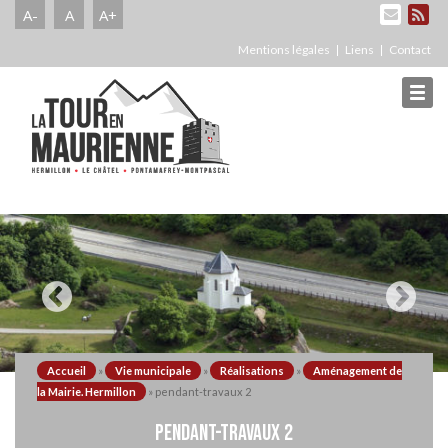
A-
A
A+
Mentions légales
Liens
Contact
Accueil
»
Vie municipale
»
Réalisations
»
Aménagement de
la Mairie. Hermillon
»
pendant-travaux 2
PENDANT-TRAVAUX 2