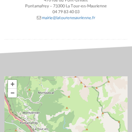
Pontamafrey – 73300 La Tour-en-Maurienne
04 79 83 40 03
mairie@latourenmaurienne.fr
+
−