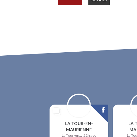
LA TOUR-EN-
LA 
MAURIENNE
MA
La Tour-en-Maurienne
22h ago