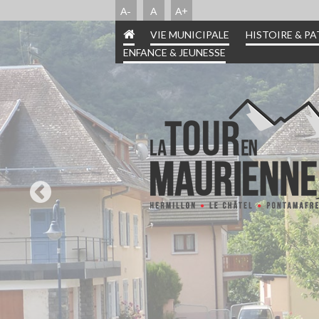
A-
A
A+
VIE MUNICIPALE
HISTOIRE & P
ENFANCE & JEUNESSE
INFORMATIONS PRA
HISTOIRE & PATR
ENFANCE & JEUN
VIE MUNICIPA