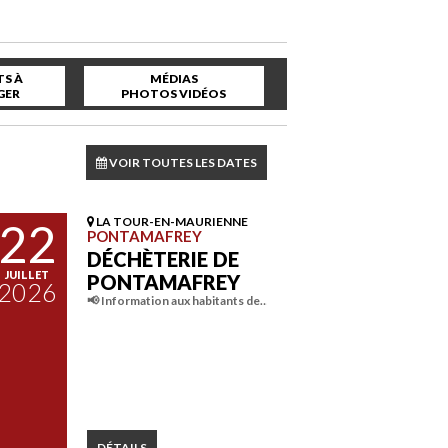
S À
MÉDIAS
GER
PHOTOS VIDÉOS
VOIR TOUTES LES DATES
22
LA TOUR-EN-MAURIENNE
PONTAMAFREY
DÉCHÈTERIE DE
JUILLET
PONTAMAFREY
2026
📢 Information aux habitants de…
DÉTAILS