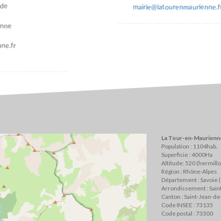
ade
mairie@latourenmaurienne.f
enne
ne.fr
La Tour-en-Maurienne
Population : 1104hab.
Superficie : 4000Ha
Altitude: 520 (hermill
Région : Rhône-Alpes
Département : Savoie 
Arrondissement : Sai
Canton : Saint-Jean-d
Code INSEE : 73135
Code postal : 73300