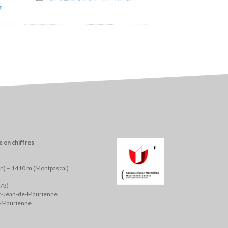
r
 en chiffres
on) – 1410 m (Montpascal)
(73)
nt-Jean-de-Maurienne
e-Maurienne