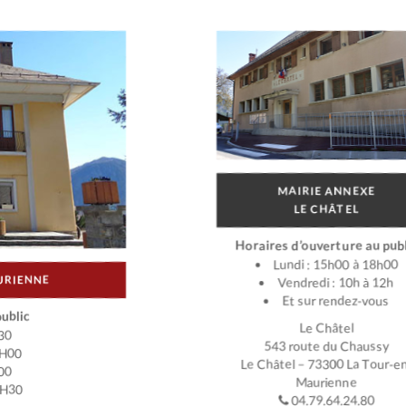
MAIRIE ANNEXE
LE CHÂTEL
Horaires d’ouverture au publ
Lundi : 15h00 à 18h00
URIENNE
Vendredi : 10h à 12h
Et sur rendez-vous
ublic
Le Châtel
30
543 route du Chaussy
2H00
Le Châtel – 73300 La Tour-e
00
Maurienne
7H30
04.79.64.24.80