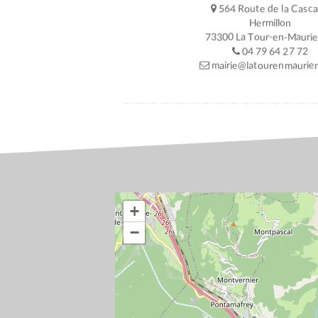
564 Route de la Casc
Hermillon
73300 La Tour-en-Mauri
04 79 64 27 72
mairie@latourenmaurien
+
−