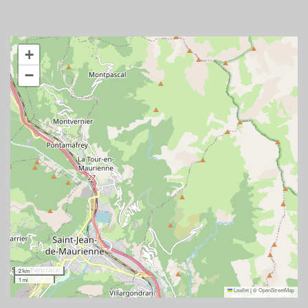
+
−
2 km
1 mi
Leaflet
|
©
OpenStreetMap