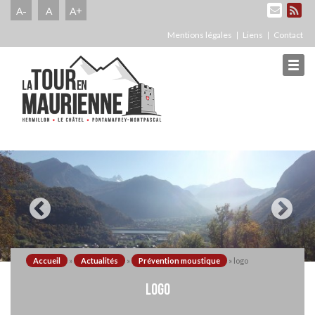
A-
A
A+
Mentions légales
Liens
Contact
Accueil
»
Actualités
»
Prévention moustique
»
logo
LOGO