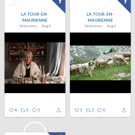
LA TOUR-EN-
LA TOUR-EN-
MAURIENNE
MAURIENNE
latourenmaurienne
Aug 6
latourenmaurienne
Aug 2
4
0
0
1
3
0