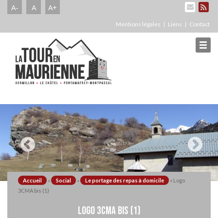
A-
A
A+
Mentions légales
Liens
Contact
Accueil
»
Social
»
Le portage des repas à domicile
»
Logo
3CMA bis (1)
LOGO 3CMA BIS (1)