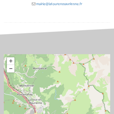
mairie@latourenmaurienne.fr
+
−