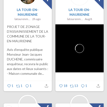
LA TOUR-EN-
LA TOUR-EN-
MAURIENNE
MAURIENNE
latourenmaurienne
2h ago
latourenmaurienne
Aug 8
PROJET DE ZONAGE
D'ASSAINISSEMENT DE LA
COMMUNE DE LA TOUR-
EN-MAURIENNE
Avis d'enquête publique
Monsieur Jean-Jacques
DUCHENE, commissaire
enquêteur, recevra le public
aux dates et lieux suivants :
- Maison communale de...
1
1
1
18
13
1