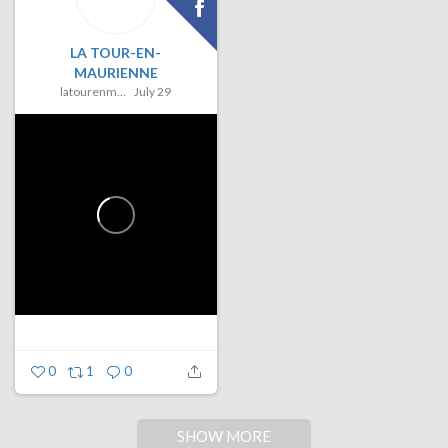
LA TOUR-EN-
MAURIENNE
latourenmaurienne
July 29
0
1
0
SHOW MORE