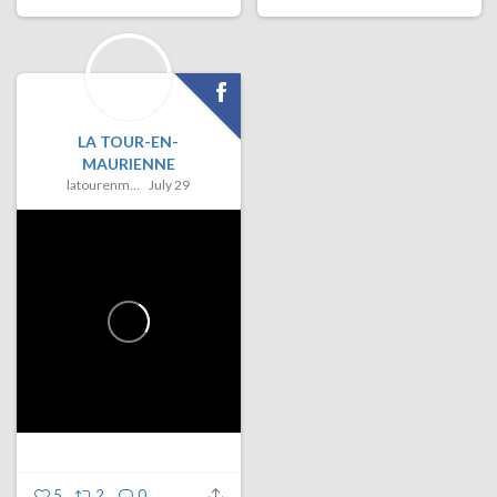
LA TOUR-EN-
MAURIENNE
latourenmaurienne
July 29
5
2
0