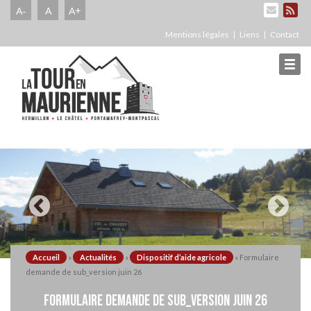
A-
A
A+
Mentions légales
Liens
Contact
Accueil
»
Actualités
»
Dispositif d’aide agricole
»
Formulaire
demande de sub_version juin 26
FORMULAIRE DEMANDE DE SUB_VERSION JUIN 26