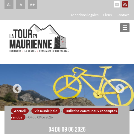
A-
A
A+
Mentions légales
Liens
Contact
Accueil
»
Vie municipale
»
Bulletins communaux et comptes-
rendus
»
04 du 09 06 2026
04 DU 09 06 2026