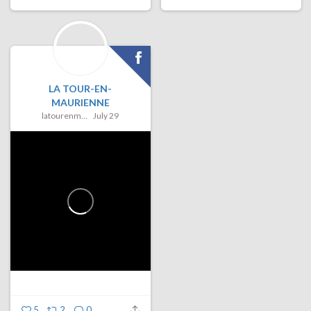
LA TOUR-EN-
MAURIENNE
latourenmaurienne
July 29
5
2
0