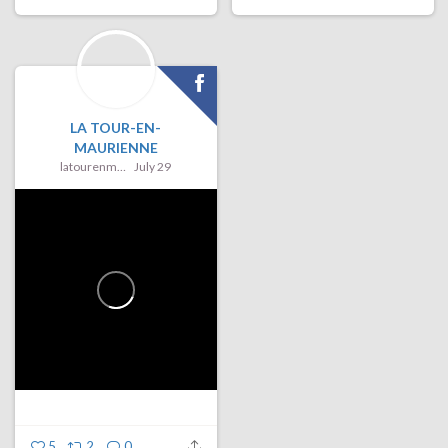
LA TOUR-EN-
MAURIENNE
latourenmaurienne
July 29
5
2
0