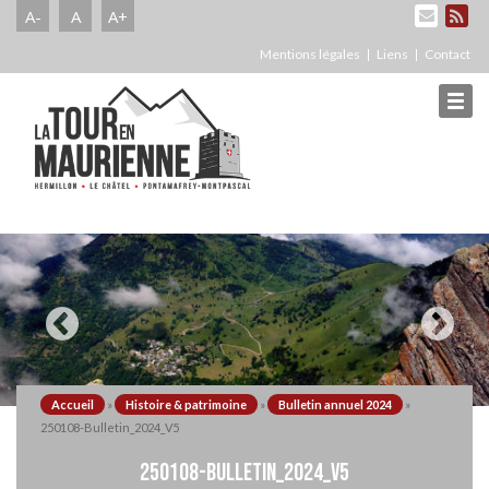
A-
A
A+
Mentions légales
Liens
Contact
Accueil
»
Histoire & patrimoine
»
Bulletin annuel 2024
»
250108-Bulletin_2024_V5
250108-BULLETIN_2024_V5